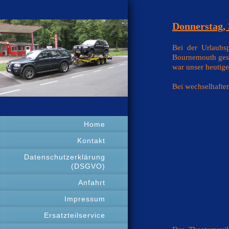
Donnerstag, 
Bei der Urlaubs
Bournemouth gesto
war unser heutige
Bei wechselhaftem
Home
Kontakt
Datenschutzerklärung
(DSGVO)
Anfahrt
Impressum
Ersatzteilservice