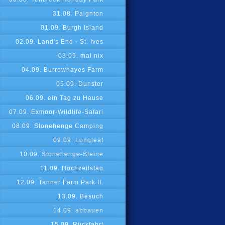
31.08. Paignton
01.09. Burgh Island
02.09. Land's End - St. Ives
03.09. mal nix
04.09. Burrowhayes Farm
05.09. Dunster
06.09. ein Tag zu Hause
07.09. Exmoor-Wildlife-Safari
08.09. Stonehenge Camping
09.09. Longleat
10.09. Stonehenge-Steine
11.09. Hochzeitstag
12.09. Tanner Farm Park II.
13.09. Besuch
14.09. abbauen
15.09. Rückfahrt