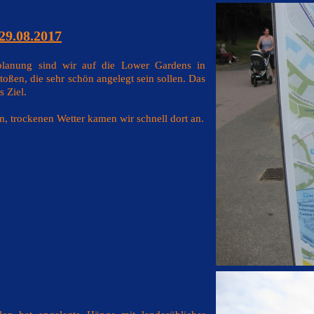
29.08.2017
planung sind wir auf die Lower Gardens in
ßen, die sehr schön angelegt sein sollen. Das
s Ziel.
, trockenen Wetter kamen wir schnell dort an.