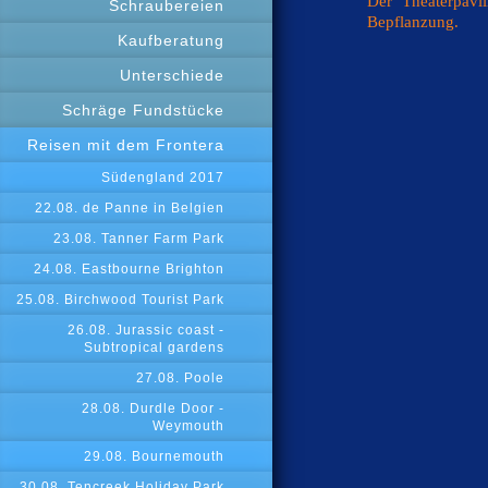
Der Theaterpavi
Schraubereien
Bepflanzung.
Kaufberatung
Unterschiede
Schräge Fundstücke
Reisen mit dem Frontera
Südengland 2017
22.08. de Panne in Belgien
23.08. Tanner Farm Park
24.08. Eastbourne Brighton
25.08. Birchwood Tourist Park
26.08. Jurassic coast -
Subtropical gardens
27.08. Poole
28.08. Durdle Door -
Weymouth
29.08. Bournemouth
30.08. Tencreek Holiday Park