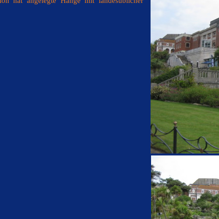
llon hat angelegte Hänge mit landesüblicher